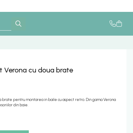
at Verona cu doua brate
ua brate pentru montarea in baile cu aspect retro. Din gama Verona
soriilor din baie.