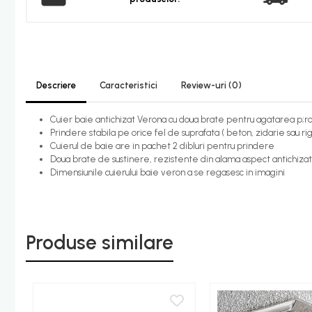
Candelabru bec LED
Lustra Pendul LED
Incalzire
Calorifere electrice
Descriere
Caracteristici
Review-uri
(0)
Uscatoare senzor
Cuier baie antichizat Verona cu doua brate pentru agatarea p;ro
Uscatoare de maini
Prindere stabila pe orice fel de suprafata ( beton, zidarie sau rig
Cuierul de baie are in pachet 2 dibluri pentru prindere
Uscatoare tip Hotel
Doua brate de sustinere, rezistente din alama aspect antichizat
Instalatii sanitare - termice
Dimensiunile cuierului baie veron a se regasesc in imagini
Filtre apa
Racorduri alimentare
Robinet coltar
Produse similare
Organizare baie
Accesorii baie cromate
Bara sprijin - dizabilitati