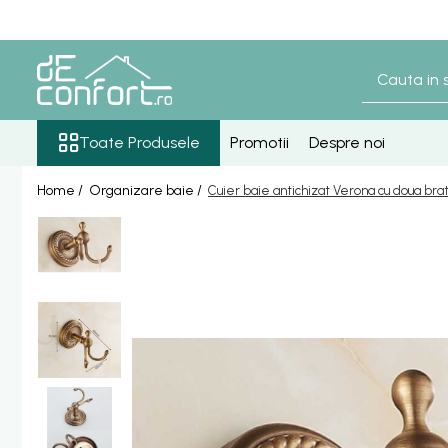
Toate Produsele
Baterii Sanitare
Senzori lavoar - pisoar
Toate Produsele
Promotii
Despre noi
Baterie lavoar senzor
Home /
Organizare baie /
Cuier baie antichizat Verona cu doua bra
Baterie pisoar senzor
Accesorii baterii senzor
Baterii bronz antic
Baterie retro blat
Baterie bronz lavoar
Baterie bronz perete
Baterii lavoar
Baterie Bucatarie
Componente Dus