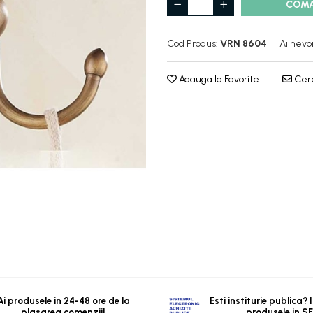
COM
Cod Produs:
VRN 8604
Ai nevo
Adauga la Favorite
Cere
Ai produsele in 24-48 ore de la
Esti institurie publica?
plasarea comenzii!
produsele in S