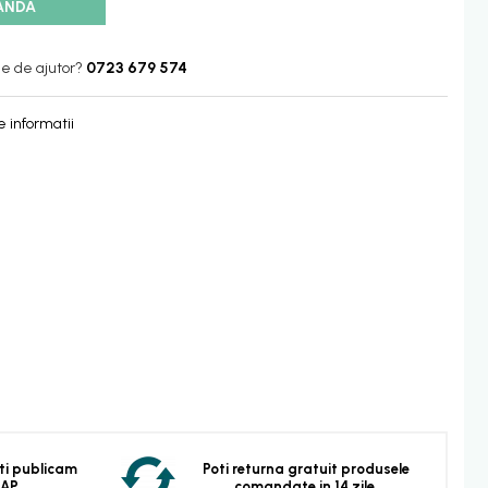
ANDA
ie de ajutor?
0723 679 574
 informatii
 Iti publicam
Poti returna gratuit produsele
EAP.
comandate in 14 zile.