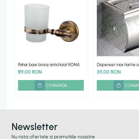
Etajere - Rafturi baie
Perii toaleta
Sifoane evacuare
Evacuare cada-dus
Evacuare pisoar
Scurgere lavoar
HOME & DECO
Pahar baie bronz antichizat ROMA
Dispenser inox hartie c
rola mica
89,00 RON
39,00 RON
Accesorii bucatarie
Improspatare aer
COMANDA
COMA
Gradina Terasa Camping
Accesorii camping gaz
Iluminat gradina camping
Newsletter
Nu rata ofertele si promotiile noastre