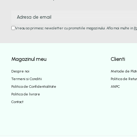
Vreau sa primesc newsletter cu promotiile magazinului. Afla mai multe in
P
Magazinul meu
Clienti
Despre noi
Metode de Plat
Termeni si Conditii
Politica de Retu
Politica de Confidentialitate
ANPC
Politica de livrare
Contact