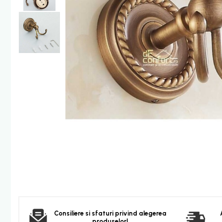
Furtun dus
Para dus
Set dus complet echipat
Suport prindere para dus
Baterie salon
Baterii bideu
Baterii cada-Coloana dus
Baterii cada / dus
Coloana / panou dus
Dus baie complet
Dispenser hartie-sapun
Dispensere Hartie
Dispensere sapun lichid
Corpuri Iluminat
Becuri
Consiliere si sfaturi privind alegerea
Aplica bec LED
produselor!