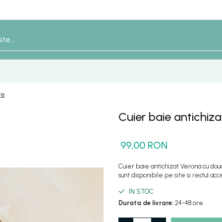
te
Cuier baie antichiz
99,00 RON
Cuier baie antichizat Verona cu do
sunt disponibile pe site si restul acce
IN STOC
Durata de livrare:
24-48 ore