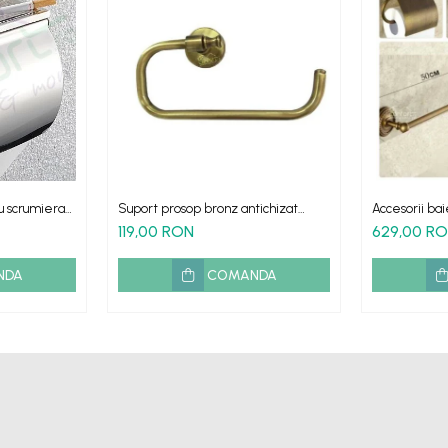
u scrumiera
Suport prosop bronz antichizat
Accesorii bai
retro Roma
retro Verona
119,00 RON
629,00 R
NDA
COMANDA