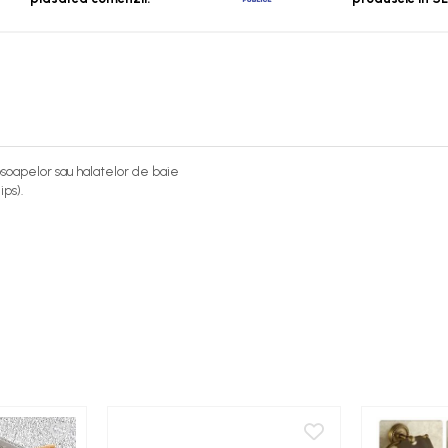
soapelor sau halatelor de baie
ips).