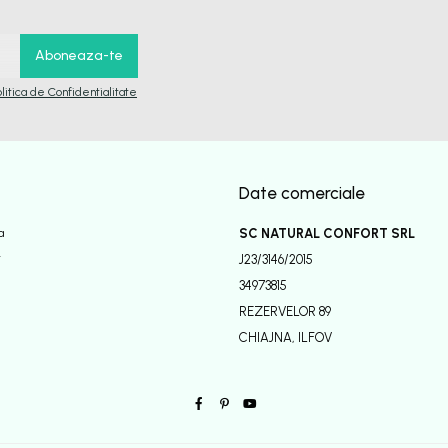
olitica de Confidentialitate
Date comerciale
a
SC NATURAL CONFORT SRL
r
J23/3146/2015
34973815
REZERVELOR 89
CHIAJNA, ILFOV