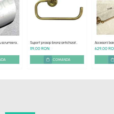
u scrumiera
Suport prosop bronz antichizat
Accesorii bai
retro Roma
retro Verona
119,00 RON
629,00 R
NDA
COMANDA