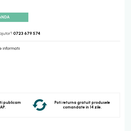
ANDA
ajutor?
0723 679 574
 informatii
 Iti publicam
Poti returna gratuit produsele
EAP.
comandate in 14 zile.