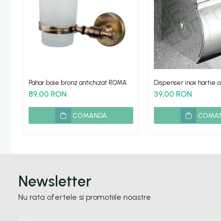
Etajere - Rafturi baie
Perii toaleta
Sifoane evacuare
Evacuare cada-dus
Evacuare pisoar
Pahar baie bronz antichizat ROMA
Dispenser inox hartie c
Scurgere lavoar
rola mica
89,00 RON
39,00 RON
HOME & DECO
Accesorii bucatarie
COMANDA
COMA
Improspatare aer
Gradina Terasa Camping
Accesorii camping gaz
Newsletter
Iluminat gradina camping
Nu rata ofertele si promotiile noastre