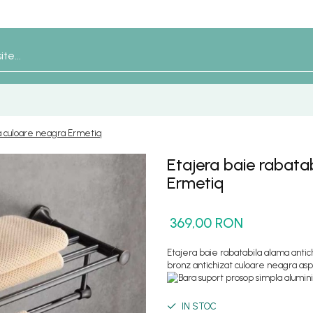
ta culoare neagra Ermetiq
Etajera baie rabata
Ermetiq
369,00 RON
Etajera baie rabatabila alama anti
bronz antichizat culoare neagra as
IN STOC