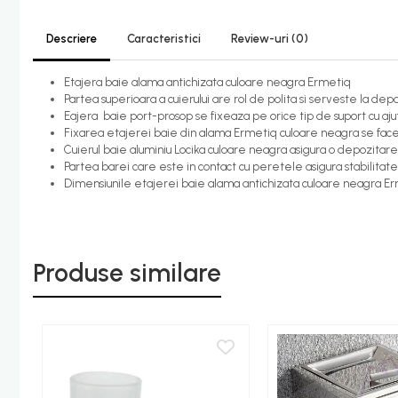
Candelabru bec LED
Descriere
Caracteristici
Review-uri
(0)
Lustra Pendul LED
Etajera baie alama antichizata culoare neagra Ermetiq
Incalzire
Partea superioara a cuierului are rol de polita si serveste la dep
Calorifere electrice
Eajera baie port-prosop se fixeaza pe orice tip de suport cu ajuto
Fixarea etajerei baie din alama Ermetiq culoare neagra se face i
Uscatoare senzor
Cuierul baie aluminiu Locika culoare neagra asigura o depozita
Uscatoare de maini
Partea barei care este in contact cu peretele asigura stabilitat
Dimensiunile etajerei baie alama antichizata culoare neagra Er
Uscatoare tip Hotel
Instalatii sanitare - termice
Filtre apa
Produse similare
Racorduri alimentare
Robinet coltar
Organizare baie
Accesorii baie cromate
Bara sprijin - dizabilitati