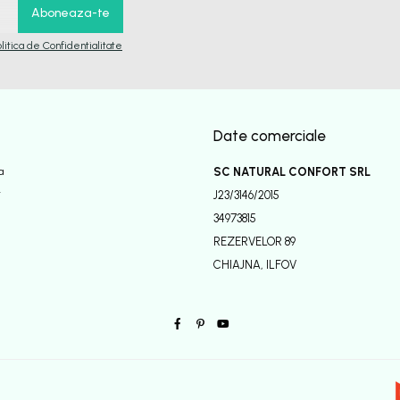
olitica de Confidentialitate
Date comerciale
a
SC NATURAL CONFORT SRL
r
J23/3146/2015
34973815
REZERVELOR 89
CHIAJNA, ILFOV