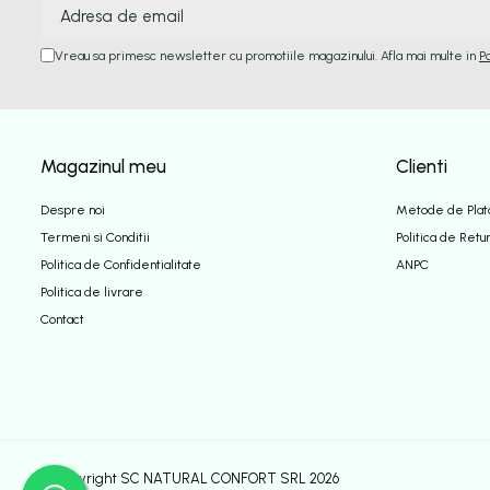
Vreau sa primesc newsletter cu promotiile magazinului. Afla mai multe in
P
Magazinul meu
Clienti
Despre noi
Metode de Plat
Termeni si Conditii
Politica de Retu
Politica de Confidentialitate
ANPC
Politica de livrare
Contact
©Copyright SC NATURAL CONFORT SRL 2026