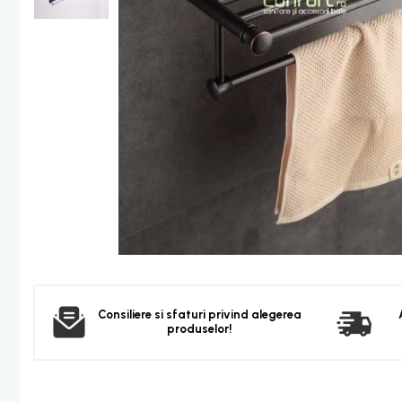
Furtun dus
Para dus
Set dus complet echipat
Suport prindere para dus
Baterie salon
Baterii bideu
Baterii cada-Coloana dus
Baterii cada / dus
Coloana / panou dus
Dus baie complet
Dispenser hartie-sapun
Dispensere Hartie
Consiliere si sfaturi privind alegerea
Dispensere sapun lichid
produselor!
Corpuri Iluminat
Becuri
Aplica bec LED