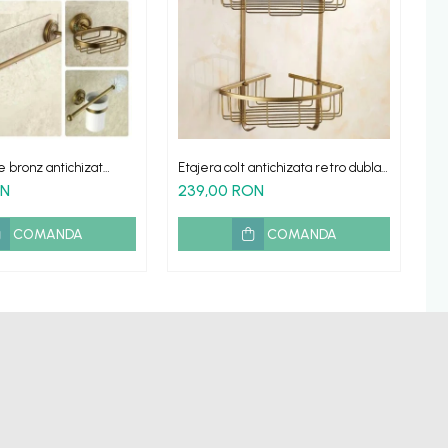
e bronz antichizat
Etajera colt antichizata retro dubla
Su
 6 piese
Roma cu suport prosop
Ve
ON
239,00 RON
1
COMANDA
COMANDA