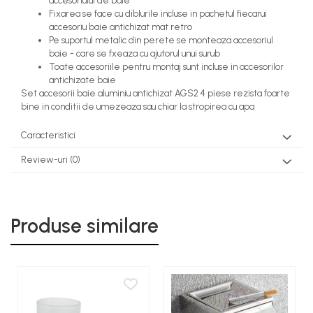
accesoriului de baie
Fixarea se face cu diblurile incluse in pachetul fiecarui
accesoriu baie antichizat mat retro
Pe suportul metalic din perete se monteaza accesoriul
baie - care se fxeaza cu ajutorul unui surub
Toate accesoriile pentru montaj sunt incluse in accesorilor
antichizate baie
Set accesorii baie aluminiu antichizat AGS2 4 piese rezista foarte
bine in conditii de umezeaza sau chiar la stropirea cu apa
Caracteristici
Review-uri
(0)
Produse similare