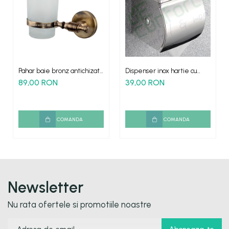
Pahar baie bronz antichizat
Dispenser inox hartie cu
ROMA
scrumiera rola mica
89,00 RON
39,00 RON
COMANDA
COMANDA
Newsletter
Nu rata ofertele si promotiile noastre