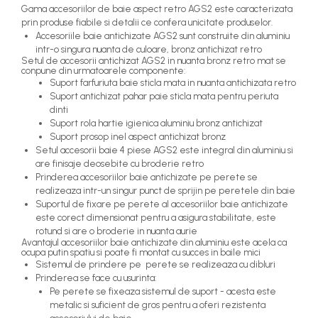
Gama accesoriilor de baie aspect retro AGS2 este caracterizata
prin produse fiabile si detalii ce confera unicitate produselor.
Accesoriile baie antichizate AGS2 sunt construite din aluminiu
intr-o singura nuanta de culoare, bronz antichizat retro
Setul de accesorii antichizat AGS2 in nuanta bronz retro mat se
conpune din urmatoarele componente:
Suport farfuriuta baie sticla mata in nuanta antichizata retro
Suport antichizat pahar paie sticla mata pentru periuta
dinti
Suport rola hartie igienica aluminiu bronz antichizat
Suport prosop inel aspect antichizat bronz
Setul accesorii baie 4 piese AGS2 este integral din aluminiu si
are finisaje deosebite cu broderie retro
Prinderea accesoriilor baie antichizate pe perete se
realizeaza intr-un singur punct de sprijin pe peretele din baie
Suportul de fixare pe perete al accesoriilor baie antichizate
este corect dimensionat pentru a asigura stabilitate, este
rotund si are o broderie in nuanta aurie
Avantajul accesoriilor baie antichizate din aluminiu este acela ca
ocupa putin spatiu si poate fi montat cu succes in baile mici
Sistemul de prindere pe perete se realizeaza cu dibluri
Prinderea se face cu usurinta:
Pe perete se fixeaza sistemul de suport - acesta este
metalic si suficient de gros pentru a oferi rezistenta