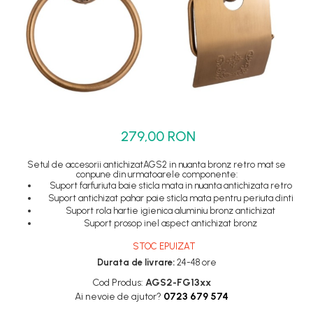
Set dus complet echipat
Suport prindere para dus
Baterie salon
Baterii bideu
Baterii cada-Coloana dus
Baterii cada / dus
279,00 RON
Coloana / panou dus
Dus baie complet
Setul de accesorii antichizatAGS2 in nuanta bronz retro mat se
conpune din urmatoarele componente:
Suport farfuriuta baie sticla mata in nuanta antichizata retro
Suport antichizat pahar paie sticla mata pentru periuta dinti
Suport rola hartie igienica aluminiu bronz antichizat
Suport prosop inel aspect antichizat bronz
STOC EPUIZAT
Durata de livrare:
24-48 ore
Cod Produs:
AGS2-FG13xx
Ai nevoie de ajutor?
0723 679 574