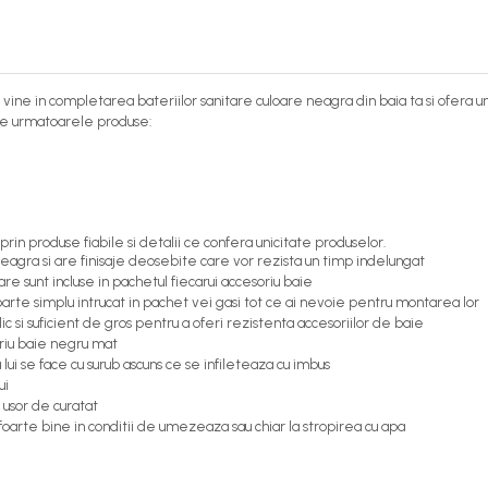
vine in completarea bateriilor sanitare culoare neagra din baia ta si ofera
te urmatoarele produse:
 produse fiabile si detalii ce confera unicitate produselor.
neagra si are finisaje deosebite care vor rezista un timp indelungat
re sunt incluse in pachetul fiecarui accesoriu baie
rte simplu intrucat in pachet vei gasi tot ce ai nevoie pentru montarea lor
 si suficient de gros pentru a oferi rezistenta accesoriilor de baie
soriu baie negru mat
lui se face cu surub ascuns ce se infileteaza cu imbus
ui
t usor de curatat
arte bine in conditii de umezeaza sau chiar la stropirea cu apa