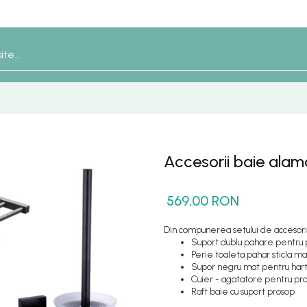
Accesorii baie ala
569,00 RON
Din compunerea setului de accesori
Suport dublu pahare pentru p
Perie toaleta pahar sticla m
Supor negru mat pentru harti
Cuier - agatatore pentru pr
Raft baie cu suport prosop