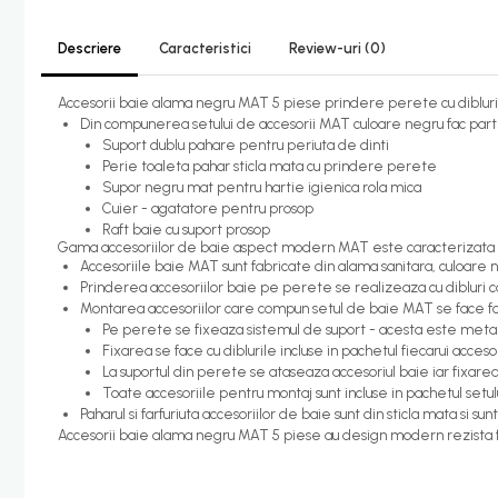
Candelabru bec LED
Descriere
Caracteristici
Review-uri
(0)
Lustra Pendul LED
Accesorii baie alama negru MAT 5 piese prindere perete cu dibluri 
Incalzire
Din compunerea setului de accesorii MAT culoare negru fac par
Calorifere electrice
Suport dublu pahare pentru periuta de dinti
Perie toaleta pahar sticla mata cu prindere perete
Uscatoare senzor
Supor negru mat pentru hartie igienica rola mica
Uscatoare de maini
Cuier - agatatore pentru prosop
Raft baie cu suport prosop
Uscatoare tip Hotel
Gama accesoriilor de baie aspect modern MAT este caracterizata prin
Accesoriile baie MAT sunt fabricate din alama sanitara, culoare 
Instalatii sanitare - termice
Prinderea accesoriilor baie pe perete se realizeaza cu dibluri ca
Filtre apa
Montarea accesoriilor care compun setul de baie MAT se face foa
Pe perete se fixeaza sistemul de suport - acesta este metalic
Racorduri alimentare
Fixarea se face cu diblurile incluse in pachetul fiecarui acce
La suportul din perete se ataseaza accesoriul baie iar fixarea 
Robinet coltar
Toate accesoriile pentru montaj sunt incluse in pachetul setul
Organizare baie
Paharul si farfuriuta accesoriilor de baie sunt din sticla mata si sun
Accesorii baie alama negru MAT 5 piese au design modern rezista fo
Accesorii baie cromate
Bara sprijin - dizabilitati