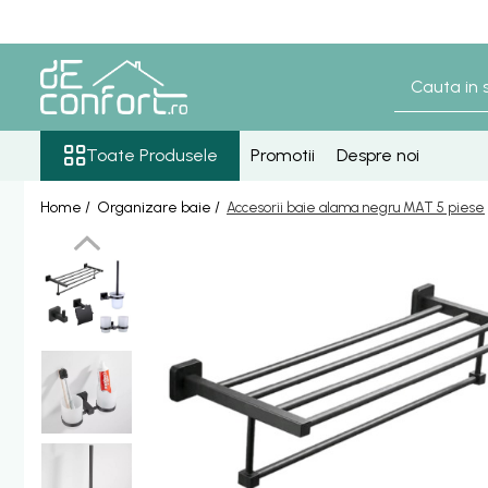
Toate Produsele
Baterii Sanitare
Senzori lavoar - pisoar
Toate Produsele
Promotii
Despre noi
Baterie lavoar senzor
Home /
Organizare baie /
Accesorii baie alama negru MAT 5 piese
Baterie pisoar senzor
Accesorii baterii senzor
Baterii bronz antic
Baterie retro blat
Baterie bronz lavoar
Baterie bronz perete
Baterii lavoar
Baterie Bucatarie
Componente Dus