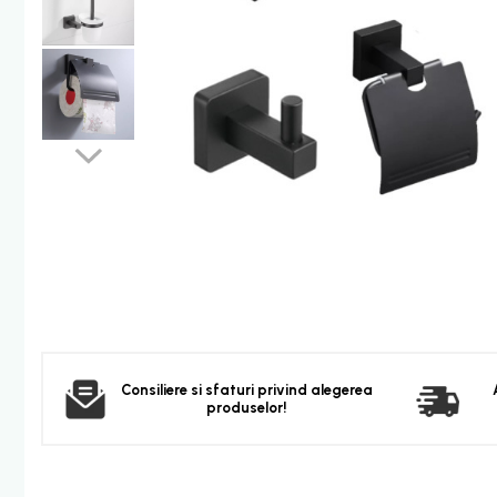
Furtun dus
Para dus
Set dus complet echipat
Suport prindere para dus
Baterie salon
Baterii bideu
Baterii cada-Coloana dus
Baterii cada / dus
Coloana / panou dus
Dus baie complet
Dispenser hartie-sapun
Dispensere Hartie
Consiliere si sfaturi privind alegerea
Dispensere sapun lichid
produselor!
Corpuri Iluminat
Becuri
Aplica bec LED