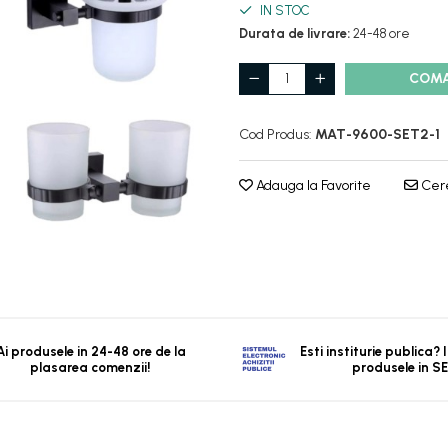
IN STOC
Durata de livrare:
24-48 ore
COM
Cod Produs:
MAT-9600-SET2-1
Adauga la Favorite
Cere
Ai produsele in 24-48 ore de la
Esti institurie publica?
plasarea comenzii!
produsele in S