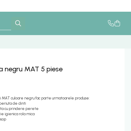
ma negru MAT 5 piese
i MAT culoare negru fac parte urmatoarele produse:
eriuta de dinti
ata cu prindere perete
e igienica rola mica
osop