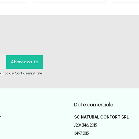
olitica de Confidentialitate
Date comerciale
a
SC NATURAL CONFORT SRL
r
J23/3146/2015
34973815