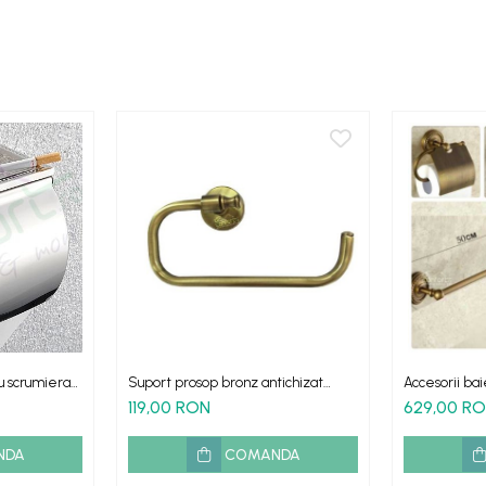
u scrumiera
Suport prosop bronz antichizat
Accesorii bai
retro Roma
retro Verona
119,00 RON
629,00 R
NDA
COMANDA