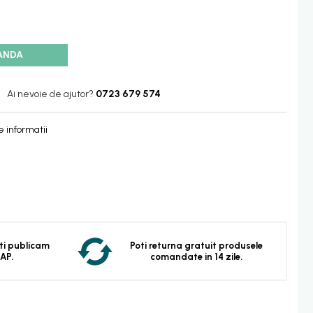
ANDA
Ai nevoie de ajutor?
0723 679 574
 informatii
 Iti publicam
Poti returna gratuit produsele
EAP.
comandate in 14 zile.