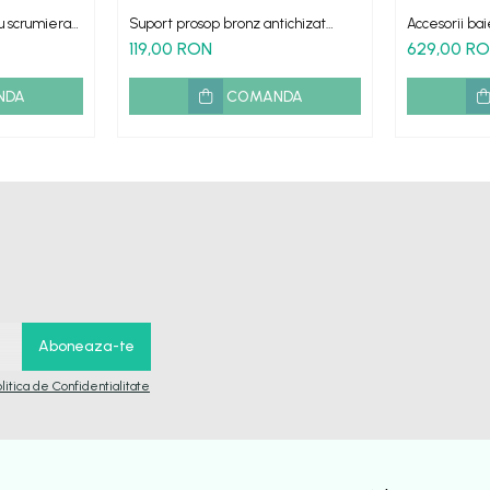
u scrumiera
Suport prosop bronz antichizat
Accesorii bai
retro Roma
retro Verona
119,00 RON
629,00 R
NDA
COMANDA
olitica de Confidentialitate