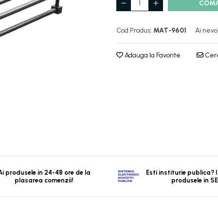
COM
Cod Produs:
MAT-9601
Ai nevo
Adauga la Favorite
Cere
Ai produsele in 24-48 ore de la
Esti institurie publica?
plasarea comenzii!
produsele in S