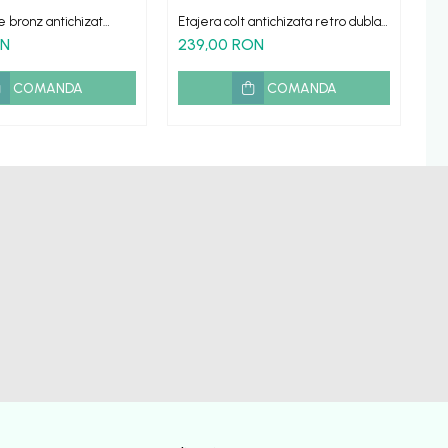
e bronz antichizat
Etajera colt antichizata retro dubla
Su
 6 piese
Roma cu suport prosop
Ve
ON
239,00 RON
1
COMANDA
COMANDA