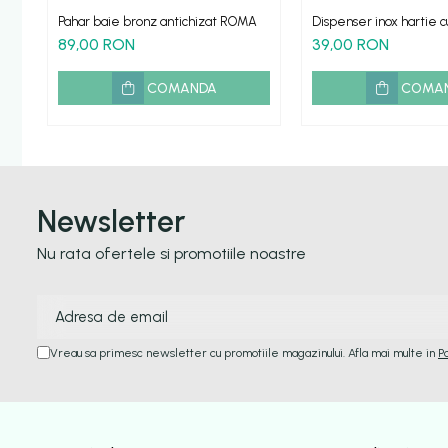
Pahar baie bronz antichizat ROMA
Dispenser inox hartie c
rola mica
89,00 RON
39,00 RON
COMANDA
COMA
Newsletter
Nu rata ofertele si promotiile noastre
Vreau sa primesc newsletter cu promotiile magazinului. Afla mai multe in
P