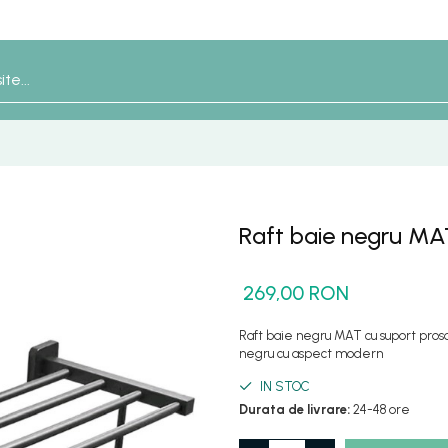
Raft baie negru MA
269,00 RON
Raft baie negru MAT cu suport pro
negru cu aspect modern
IN STOC
Durata de livrare:
24-48 ore