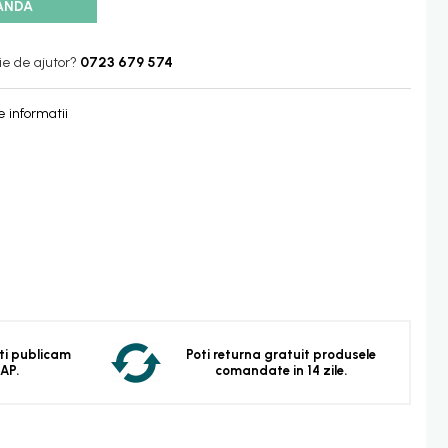
ANDA
ie de ajutor?
0723 679 574
 informatii
 Iti publicam
Poti returna gratuit produsele
EAP.
comandate in 14 zile.