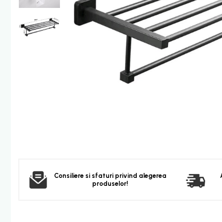
Furtun dus
Para dus
Set dus complet echipat
Suport prindere para dus
Baterie salon
Baterii bideu
Baterii cada-Coloana dus
Baterii cada / dus
Coloana / panou dus
Dus baie complet
Dispenser hartie-sapun
Dispensere Hartie
Dispensere sapun lichid
Consiliere si sfaturi privind alegerea
produselor!
Corpuri Iluminat
Becuri
Aplica bec LED