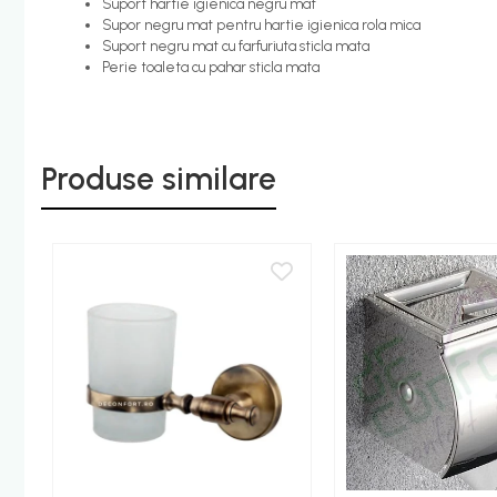
Suport hartie igienica negru mat
Etajere - Rafturi baie
Supor negru mat pentru hartie igienica rola mica
Suport negru mat cu farfuriuta sticla mata
Perii toaleta
Perie toaleta cu pahar sticla mata
Sifoane evacuare
Evacuare cada-dus
Evacuare pisoar
Produse similare
Scurgere lavoar
HOME & DECO
Accesorii bucatarie
Improspatare aer
Gradina Terasa Camping
Accesorii camping gaz
Iluminat gradina camping