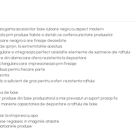
a gama accesoriilor baie culoare negru cu aspect modern
prin produse fiabile si detalii ce confera unicitate produselor.
loare neagra si are finisaje deosebite
e sprijin, la extremitatile acestuia
ngulare si integreaza perfect celelalte elemente de sustinere ale raftului
are din alama care ofera rezistenta la depozitare
ectangulara care impresioneaza prin finisaje
doua pentru fiecare parte
rinta:
si suficient de gros pentru a oferi rezistenta raftului
lui de baie
 produse din baie producatorul a mai prevazut un suport prosop fix
si mareste capacitatea de depozitare a raftului de baie
ar la stropirea cu apa
se regasesc in imaginile atasate.
matoarele produse: