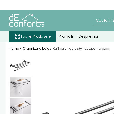
Toate Produsele
Baterii Sanitare
Senzori lavoar - pisoar
Toate Produsele
Promotii
Despre noi
Baterie lavoar senzor
Home /
Organizare baie /
Raft baie negru MAT cu suport prosop
Baterie pisoar senzor
Accesorii baterii senzor
Baterii bronz antic
Baterie retro blat
Baterie bronz lavoar
Baterie bronz perete
Baterii lavoar
Baterie Bucatarie
Componente Dus