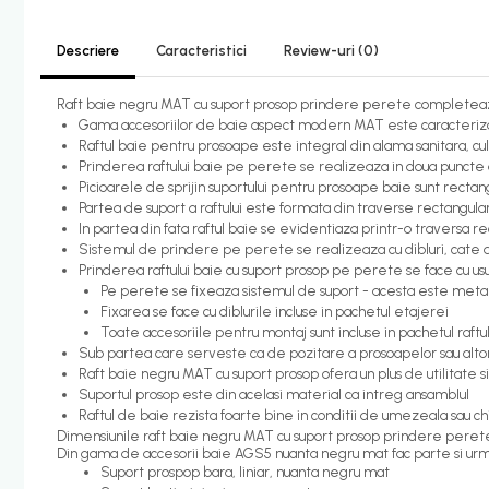
Candelabru bec LED
Descriere
Caracteristici
Review-uri
(0)
Lustra Pendul LED
Incalzire
Raft baie negru MAT cu suport prosop prindere perete completeaz
Gama accesoriilor de baie aspect modern MAT este caracterizata 
Calorifere electrice
Raftul baie pentru prosoape este integral din alama sanitara, cu
Prinderea raftului baie pe perete se realizeaza in doua puncte d
Uscatoare senzor
Picioarele de sprijin suportului pentru prosoape baie sunt recta
Uscatoare de maini
Partea de suport a raftului este formata din traverse rectangul
In partea din fata raftul baie se evidentiaza printr-o traversa r
Uscatoare tip Hotel
Sistemul de prindere pe perete se realizeaza cu dibluri, cate 
Instalatii sanitare - termice
Prinderea raftului baie cu suport prosop pe perete se face cu usu
Pe perete se fixeaza sistemul de suport - acesta este metalic 
Filtre apa
Fixarea se face cu diblurile incluse in pachetul etajerei
Toate accesoriile pentru montaj sunt incluse in pachetul raftu
Racorduri alimentare
Sub partea care serveste ca de pozitare a prosoapelor sau altor
Robinet coltar
Raft baie negru MAT cu suport prosop ofera un plus de utilitate 
Suportul prosop este din acelasi material ca intreg ansamblul
Organizare baie
Raftul de baie rezista foarte bine in conditii de umezeala sau chi
Accesorii baie cromate
Dimensiunile raft baie negru MAT cu suport prosop prindere perete
Din gama de accesorii baie AGS5 nuanta negru mat fac parte si ur
Bara sprijin - dizabilitati
Suport prospop bara, liniar, nuanta negru mat