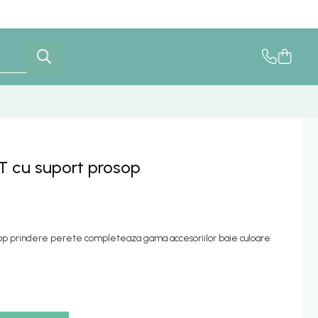
T cu suport prosop
sop prindere perete completeaza gama accesoriilor baie culoare